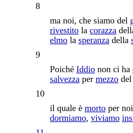
8
ma noi, che siamo del
rivestito
la
corazza
del
elmo
la
speranza
della
9
Poiché
Iddio
non ci ha
salvezza
per
mezzo
de
10
il quale è
morto
per noi
dormiamo
,
viviamo
in
11