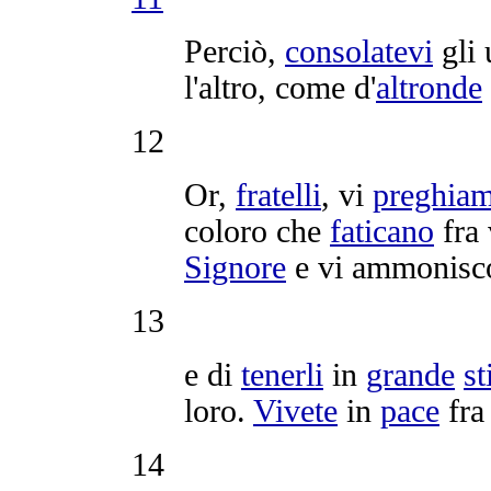
Perciò,
consolatevi
gli 
l'altro, come d'
altronde
12
Or,
fratelli
, vi
preghia
coloro che
faticano
fra 
Signore
e vi
ammonisc
13
e di
tenerli
in
grande
s
loro.
Vivete
in
pace
fra
14