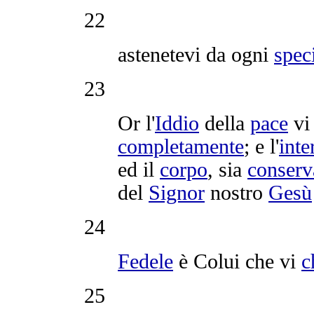
22
astenetevi
da ogni
spec
23
Or l'
Iddio
della
pace
v
completamente
; e l'
inte
ed il
corpo
, sia
conserv
del
Signor
nostro
Gesù
24
Fedele
è Colui che vi
c
25