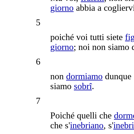
giorno
abbia a
coglierv
5
poiché voi tutti siete
fi
giorno
; noi non siamo 
6
non
dormiamo
dunque c
siamo
sobrî
.
7
Poiché quelli che
dorm
che s'
inebriano
, s'
inebr