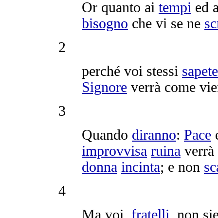
Or quanto ai
tempi
ed 
bisogno
che vi se ne
sc
2
perché voi stessi
sapete
Signore
verrà come vi
3
Quando
diranno
:
Pace
improvvisa
ruina
verrà
donna
incinta
; e non
sc
4
Ma voi,
fratelli
, non si