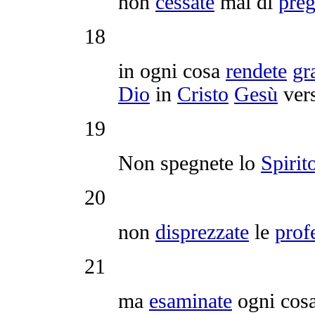
non
cessate
mai di
preg
18
in ogni cosa
rendete
gr
Dio
in
Cristo
Gesù
vers
19
Non
spegnete
lo
Spirit
20
non
disprezzate
le
prof
21
ma
esaminate
ogni cos