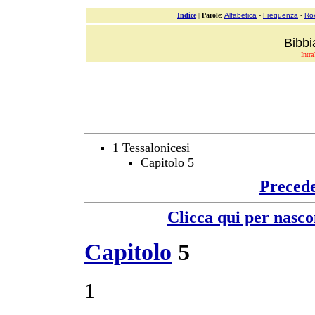
Indice
|
Parole
:
Alfabetica
-
Frequenza
-
Ro
Bibbi
Intra
1 Tessalonicesi
Capitolo 5
Preced
Clicca qui per nasco
Capitolo
5
1