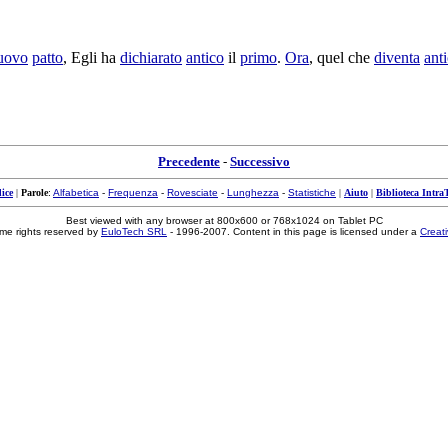
uovo
patto
, Egli ha
dichiarato
antico
il
primo
.
Ora
, quel che
diventa
ant
Precedente
-
Successivo
ice
|
Parole
:
Alfabetica
-
Frequenza
-
Rovesciate
-
Lunghezza
-
Statistiche
|
Aiuto
|
Biblioteca Intra
Best viewed with any browser at 800x600 or 768x1024 on Tablet PC
me rights reserved by
EuloTech SRL
- 1996-2007. Content in this page is licensed under a
Creat