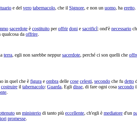
tuario
e del
vero
tabernacolo
, che il
Signore
, e non un
uomo
, ha
eretto
.
mmo
sacerdote
è
costituito
per
offrir
doni
e
sacrificî
; ond'è
necessario
ch
 qualcosa da
offrire
.
la
terra
, egli non sarebbe neppur
sacerdote
, perché ci son quelli che
off
no
in quel che è
figura
e
ombra
delle
cose
celesti
,
secondo
che fu
detto
r
costruire
il
tabernacolo
:
Guarda
, Egli
disse
, di fare ogni cosa
secondo
i
nte
.
ottenuto
un
ministerio
di tanto più
eccellente
, ch'egli è
mediatore
d'un
p
iori
promesse
.