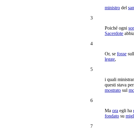
ministro
del
san
3
Poiché ogni
so
Sacerdote
abbia
4
Or, se
fosse
sul
legge
,
5
i quali
ministra
questi stava pe
mostrato
sul
mo
6
Ma
ora
egli ha
fondato
su
migl
7