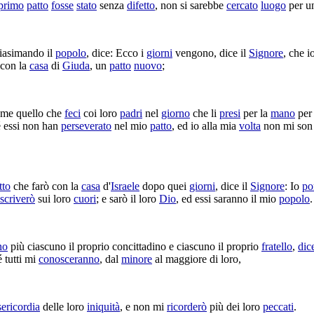
primo
patto
fosse
stato
senza
difetto
, non si sarebbe
cercato
luogo
per u
iasimando
il
popolo
, dice: Ecco i
giorni
vengono, dice il
Signore
, che i
con la
casa
di
Giuda
, un
patto
nuovo
;
me quello che
feci
coi loro
padri
nel
giorno
che li
presi
per la
mano
pe
é essi non han
perseverato
nel mio
patto
, ed io alla mia
volta
non mi so
tto
che farò con la
casa
d'
Israele
dopo quei
giorni
, dice il
Signore
: Io
po
scriverò
sui loro
cuori
; e sarò il loro
Dio
, ed essi saranno il mio
popolo
.
no
più ciascuno il proprio
concittadino
e ciascuno il proprio
fratello
,
dic
 tutti mi
conosceranno
, dal
minore
al maggiore di loro,
ericordia
delle loro
iniquità
, e non mi
ricorderò
più dei loro
peccati
.