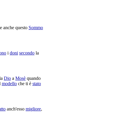
e anche questo
Sommo
rono
i
doni
secondo
la
da
Dio
a
Mosè
quando
l
modello
che ti è
stato
atto
anch'esso
migliore
,