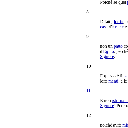
Poiché se quel
8
Difatti,
Iddio
,
b
casa
d'
Israele
e 
9
non un
patto
co
d'
Egitto
; perch
Signore
.
10
E questo è il
pa
loro
menti
, e le
11
E non
istruiran
Signore
! Perché
12
poiché avrò
mis