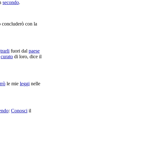
n
secondo
.
o
concluderò
con la
r
trarli
fuori dal
paese
n
curato
di loro, dice il
rrò
le mie
leggi
nelle
endo
:
Conosci
il