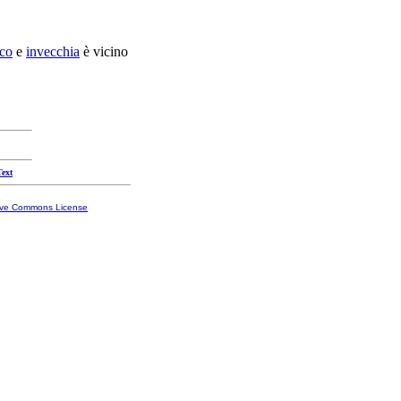
ico
e
invecchia
è vicino
Text
ive Commons License