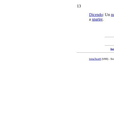
13
Dicendo
: Un
n
a
sparire
.
Ind
IntraText®
(V89) - So