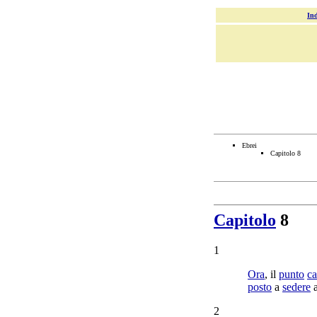
Ind
Ebrei
Capitolo 8
Capitolo
8
1
Ora
, il
punto
ca
posto
a
sedere
a
2