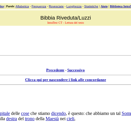
ice
|
Parole
:
Alfabetica
-
Frequenza
-
Rovesciate
-
Lunghezza
-
Statistiche
|
Aiuto
|
Biblioteca Intra
Bibbia Riveduta/Luzzi
IntraText CT - Lettura del testo
Precedente
-
Successivo
Clicca qui per nascondere i link alle concordanze
pitale
delle
cose
che stiamo
dicendo
, è questo: che abbiamo un tal
Som
lla
destra
del
trono
della
Maestà
nei
cieli
,