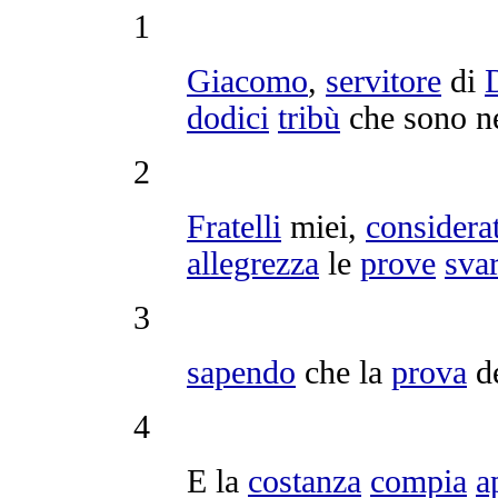
1
Giacomo
,
servitore
di
dodici
tribù
che sono n
2
Fratelli
miei,
considera
allegrezza
le
prove
svar
3
sapendo
che la
prova
de
4
E la
costanza
compia
a