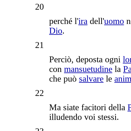
20
perché l'
ira
dell'
uomo
n
Dio
.
21
Perciò,
deposta
ogni
lo
con
mansuetudine
la
Pa
che può
salvare
le
ani
22
Ma siate
facitori
della
illudendo
voi stessi.