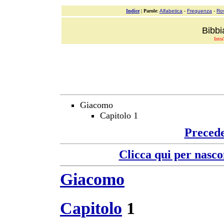
Indice
|
Parole
:
Alfabetica
-
Frequenza
-
Ro
Bibbi
Intra
Giacomo
Capitolo 1
Preced
Clicca qui per nasco
Giacomo
Capitolo
1