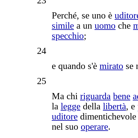
23
Perché, se uno è
uditor
simile
a un
uomo
che
m
specchio
;
24
e quando s'è
mirato
se 
25
Ma chi
riguarda
bene
a
la
legge
della
libertà
, e
uditore
dimentichevole
nel suo
operare
.