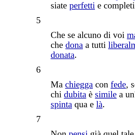
siate
perfetti
e
completi
5
Che se alcuno di voi
m
che
dona
a tutti
liberal
donata
.
6
Ma
chiegga
con
fede
, 
chi
dubita
è
simile
a un
spinta
qua e
là
.
7
Non
pensi
già quel tale