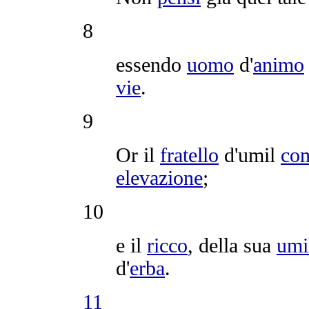
8
essendo
uomo
d'
animo
vie
.
9
Or il
fratello
d'
umil
con
elevazione
;
10
e il
ricco
, della sua
umi
d'
erba
.
11