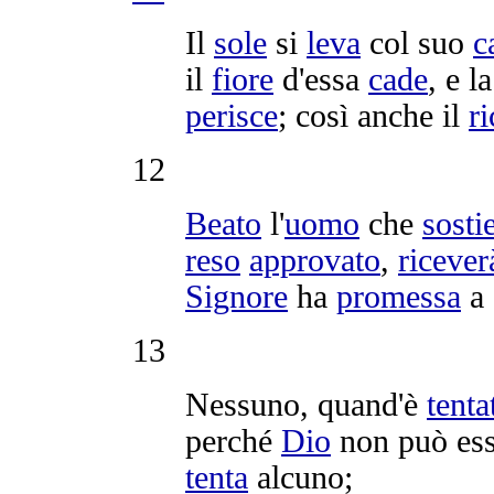
Il
sole
si
leva
col suo
c
il
fiore
d'essa
cade
, e l
perisce
; così anche il
r
12
Beato
l'
uomo
che
sosti
reso
approvato
,
ricever
Signore
ha
promessa
a 
13
Nessuno, quand'è
tenta
perché
Dio
non può es
tenta
alcuno;