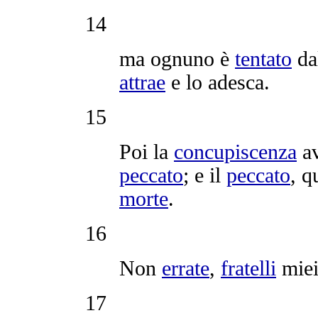
14
ma ognuno è
tentato
da
attrae
e lo
adesca
.
15
Poi la
concupiscenza
a
peccato
; e il
peccato
, q
morte
.
16
Non
errate
,
fratelli
mie
17