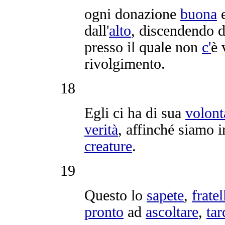
ogni
donazione
buona
e
dall'
alto
,
discendendo
d
presso il quale non
c'
è
rivolgimento
.
18
Egli ci ha di sua
volont
verità
, affinché siamo 
creature
.
19
Questo lo
sapete
,
fratel
pronto
ad
ascoltare
,
tar