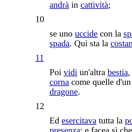
andrà
in
cattività
;
10
se uno
uccide
con la
sp
spada
. Qui sta la
costa
11
Poi
vidi
un'altra
bestia
,
corna
come quelle d'u
dragone
.
12
Ed
esercitava
tutta la
po
presenza
; e facea sì ch