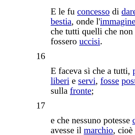
E le fu
concesso
di
dar
bestia
, onde l'
immagin
che tutti quelli che no
fossero
uccisi
.
16
E faceva sì che a tutti,
liberi
e
servi
,
fosse
pos
sulla
fronte
;
17
e che nessuno potesse
avesse il
marchio
, cioè