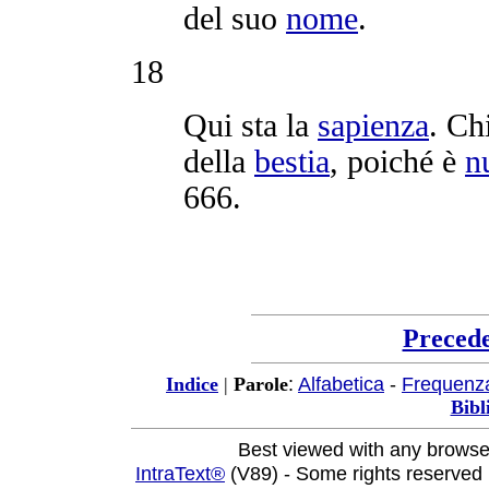
del suo
nome
.
18
Qui sta la
sapienza
. Ch
della
bestia
, poiché è
n
666
.
Preced
:
Alfabetica
-
Frequenz
Indice
|
Parole
Bibl
Best viewed with any browse
IntraText®
(V89) - Some rights reserved