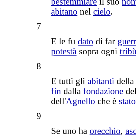
bestemmiare
il suo
no
abitano
nel
cielo
.
7
E le fu
dato
di far
guer
potestà
sopra ogni
trib
8
E tutti gli
abitanti
dell
fin
dalla
fondazione
de
dell'
Agnello
che è
stato
9
Se uno ha
orecchio
,
asc