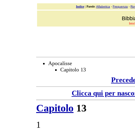
Indice
|
Parole
:
Alfabetica
-
Frequenza
-
Ro
Bibbi
Intra
Apocalisse
Capitolo 13
Preced
Clicca qui per nasco
Capitolo
13
1