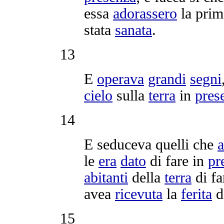
essa
adorassero
la pri
stata
sanata
.
13
E
operava
grandi
segni
cielo
sulla
terra
in
pres
14
E
seduceva
quelli che
a
le
era
dato
di fare in
pr
abitanti
della
terra
di fa
avea
ricevuta
la
ferita
d
15