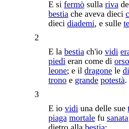
E si
fermò
sulla
riva
de
bestia
che aveva dieci
dieci
diademi
, e sulle
t
2
E la
bestia
ch'io
vidi
er
piedi
eran come di
ors
leone
; e il
dragone
le
d
trono
e
grande
potestà
.
3
E io
vidi
una delle sue
piaga
mortale
fu
sanata
dietro alla
bestia
;