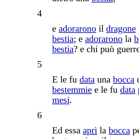
4
e
adorarono
il
dragone
bestia
; e
adorarono
la
b
bestia
? e chi può
guerr
5
E le fu
data
una
bocca
bestemmie
e le fu
data
mesi
.
6
Ed essa
aprì
la
bocca
p