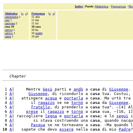
Indice
|
Parole
:
Alfabetica
-
Frequenza
-
Ro
Alfabetica
[
«
»
]
Frequenza
[
«
»
]
camminava
1
11 alla
capi
1
11 hai
carovana
2
11 lui
casa 10
10 casa
cattiva
1
10 ha
cattivo
1
10
madre
causa
1
10 per
Chapter
 1 
A
|     Mentre 
Gesù
 partì e 
andò
 a 
casa
 di 
Giuseppe
. 
 2 
A
|      
Giuseppe
, di ricondurlo a 
casa
 tua. Costui, 
 3 
A
|   attingere 
acqua
 e 
portarla
 a 
casa
. Ma urtò tra 
 4 
A
|       il 
ragazzo
 se ne 
tornò
 a 
casa
 da 
Giuseppe
. 
 5 
A
|       
fratello
, di prenderlo a 
casa
 tua". ~[4] Al
 6 
A
|     
prese
 il 
ragazzo
 e 
tornò
 a 
casa
 sua. ~[16, 1]
 7 
A
| raccogliere 
legna
 e 
portarla
 a 
casa
; e lo 
seguì
 i
 8 
A
|        si stava costruendo una 
casa
, quando nacqu
 9 
A
|       
Pasqua
 se ne tornavano a 
casa
10
A
|   sapete che devo 
essere
 nella 
casa
 di mio 
Padre