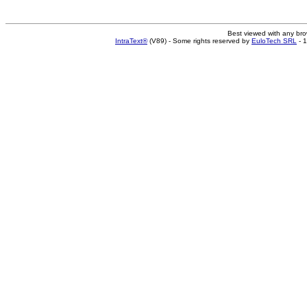
Best viewed with any br
IntraText®
(V89) - Some rights reserved by
EuloTech SRL
- 1