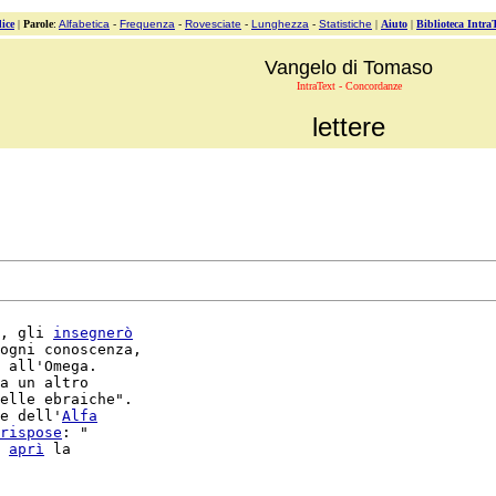
ice
|
Parole
:
Alfabetica
-
Frequenza
-
Rovesciate
-
Lunghezza
-
Statistiche
|
Aiuto
|
Biblioteca Intra
Vangelo di Tomaso
IntraText - Concordanze
lettere
, gli 
insegnerò
ogni conoscenza,

 all'Omega.

a un altro

elle ebraiche".

e dell'
Alfa
rispose
: "

 
aprì