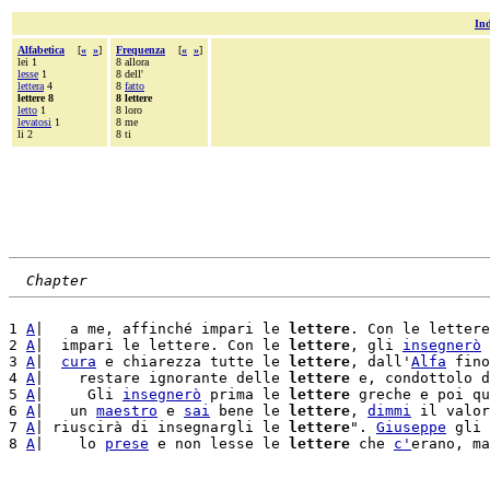
Ind
Alfabetica
[
«
»
]
Frequenza
[
«
»
]
lei 1
8 allora
lesse
1
8 dell'
lettera
4
8
fatto
lettere 8
8 lettere
letto
1
8 loro
levatosi
1
8 me
li 2
8 ti
Chapter
1 
A
|   a me, affinché impari le 
lettere
. Con le lettere
2 
A
|  impari le lettere. Con le 
lettere
, gli 
insegnerò
 
3 
A
|  
cura
 e chiarezza tutte le 
lettere
, dall'
Alfa
 fino
4 
A
|    restare ignorante delle 
lettere
 e, condottolo d
5 
A
|     Gli 
insegnerò
 prima le 
lettere
 greche e poi qu
6 
A
|   un 
maestro
 e 
sai
 bene le 
lettere
, 
dimmi
 il valor
7 
A
| riuscirà di insegnargli le 
lettere
". 
Giuseppe
 gli 
8 
A
|    lo 
prese
 e non lesse le 
lettere
 che 
c'
erano, ma