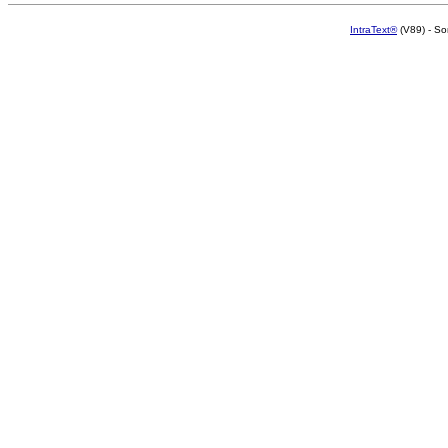
IntraText®
(V89) - So