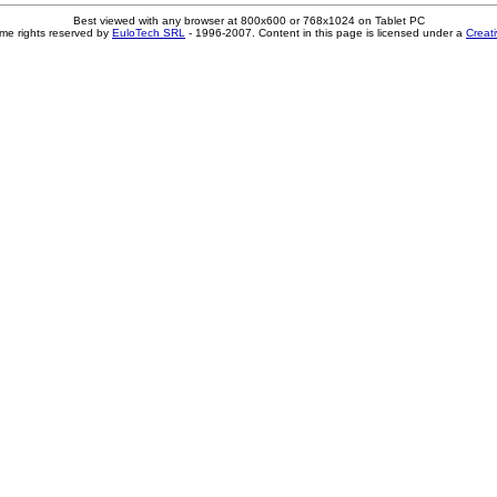
Best viewed with any browser at 800x600 or 768x1024 on Tablet PC
me rights reserved by
EuloTech SRL
- 1996-2007. Content in this page is licensed under a
Creat