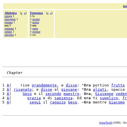
Ind
Alfabetica
[
«
»
]
Frequenza
[
«
»
]
omega
1
5 fu
omogenei
1
5
morire
operaio
1
5
morto
ora 5
5 ora
ordinato
1
5
prese
ordinò
2
5
rispose
orecchio
1
5 sul
Chapter
1 
A
|    rise 
grandemente
, e 
disse
: "
Ora
 portino 
frutto
 
2 
A
| 
risanato
; e 
disse
 al 
giovane
: "
Ora
alzati
, spacca 
3 
A
|     
Gesù
 e il 
secondo
maestro
. 
Ora
, 
Giuseppe
veden
4 
A
|       
grazia
 e di 
sapienza
. Ed 
ora
 ti 
supplico
, 
fr
5 
A
|        
seguì
 il 
ragazzo
Gesù
. ~
Ora
 mentre 
Giacomo
IntraText®
(V89) - So