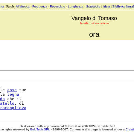
ice
|
Parole
:
Alfabetica
-
Frequenza
-
Rovesciate
-
Lunghezza
-
Statistiche
|
Aiuto
|
Biblioteca Intra
Vangelo di Tomaso
IntraText - Concordanze
ora
le 
cose
 tue

la 
legna
do
 che il

atello
, di

raccoglieva
Best viewed with any browser at 800x600 or 768x1024 on Tablet PC
me rights reserved by
EuloTech SRL
- 1996-2007. Content in this page is licensed under a
Creat