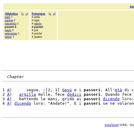
Ind
Alfabetica
[
«
»
]
Frequenza
[
«
»
]
partì
1
4 nella
pasqua
2
4 ogni
passaggio
1
4
parola
passeri 4
4 passeri
paura
3
4 più
pensavano
1
4 poiché
penso
1
4 quanto
Chapter
1 
A
|      segue. ~[2, 1] 
Gesù
 e i 
passeri
. All'
età
 di c
2 
A
|   
argilla
 molle, fece 
dodici
passeri
. Quando fece 
3 
A
|   battendo le mani, gridò ai 
passeri
dicendo
 loro:
4 
A
| 
dicendo
 loro: "Andate!". E i 
passeri
 se ne volaron
IntraText®
(V89) - So