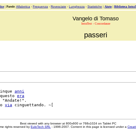
ice
|
Parole
:
Alfabetica
-
Frequenza
-
Rovesciate
-
Lunghezza
-
Statistiche
|
Aiuto
|
Biblioteca Intra
Vangelo di Tomaso
IntraText - Concordanze
passeri
inque 
anni
questo 
era
 "Andate!".

o 
via
Best viewed with any browser at 800x600 or 768x1024 on Tablet PC
me rights reserved by
EuloTech SRL
- 1996-2007. Content in this page is licensed under a
Creat