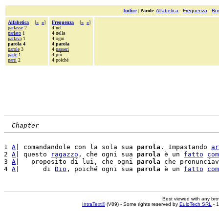
Indice
|
Parole
:
Alfabetica
-
Frequenza
-
Ro
Alfabetica
[
«
»
]
Frequenza
[
«
»
]
parlasse
2
4 nel
parlato
1
4 nella
parlava
1
4 ogni
parola 4
4 parola
parole
3
4
passeri
parte
1
4 più
parti
2
4 poiché
Chapter
1 
A
| comandandole con la sola sua 
parola
. Impastando 
ar
2 
A
| questo 
ragazzo
, che ogni sua 
parola
 è un 
fatto
com
3 
A
|   proposito di lui, che ogni 
parola
 che pronunciav
4 
A
|      di 
Dio
, poiché ogni sua 
parola
 è un 
fatto
com
Best viewed with any br
IntraText®
(V89) - Some rights reserved by
EuloTech SRL
- 1