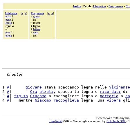
Indice
|
Parole
:
Alfabetica
-
Frequenza
-
Ro
Alfabetica
[
«
»
]
Frequenza
[
«
»
]
lecito
1
4
grano
legge
2
4 ho
leggio
1
4 infatti
legna 4
4 legna
lei 1
4
lettera
lesse
1
4
nato
lettera
4
4 nel
Chapter
1 
A
|      
giovane
 stava spaccando 
legna
 nelle 
vicinanze
2 
A
|        
Ora
alzati
, spacca la 
legna
 e 
ricordati
 di 
3 
A
| 
figlio
Giacomo
 a raccogliere 
legna
 e 
portarla
 a 
ca
4 
A
|   mentre 
Giacomo
raccoglieva
legna
, una 
vipera
Best viewed with any br
IntraText®
(V89) - Some rights reserved by
EuloTech SRL
- 1