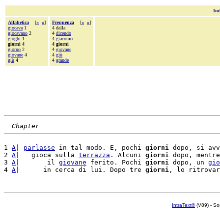
Ind
Alfabetica
[
«
»
]
Frequenza
[
«
»
]
giocava
1
4 dalla
giocavano
2
4
dicendo
gioghi
1
4
giacomo
giorni 4
4 giorni
giorno
2
4
giovane
giovane
4
4
giù
giù
4
4
grande
Chapter
1 
A
| 
parlasse
 in tal modo. E, pochi 
giorni
 dopo, si avv
2 
A
|   gioca sulla 
terrazza
. Alcuni 
giorni
 dopo, mentre
3 
A
|       il 
giovane
 ferito. Pochi 
giorni
 dopo, un 
gio
4 
A
|      in cerca di lui. Dopo tre 
giorni
, lo ritrovar
IntraText®
(V89) - So