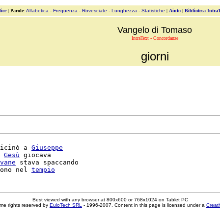
ice
|
Parole
:
Alfabetica
-
Frequenza
-
Rovesciate
-
Lunghezza
-
Statistiche
|
Aiuto
|
Biblioteca Intra
Vangelo di Tomaso
IntraText - Concordanze
giorni
icinò a 
Giuseppe
 
Gesù
 giocava

vane
 stava spaccando

ono nel 
tempio
Best viewed with any browser at 800x600 or 768x1024 on Tablet PC
me rights reserved by
EuloTech SRL
- 1996-2007. Content in this page is licensed under a
Creat