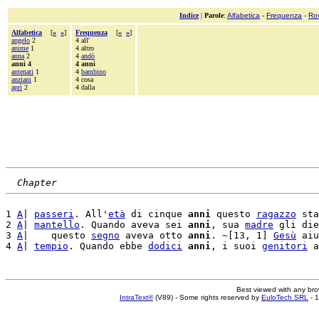
Indice
|
Parole
:
Alfabetica
-
Frequenza
-
Ro
Alfabetica
[
«
»
]
Frequenza
[
«
»
]
angelo
2
4 all'
anime
1
4 altro
anna
2
4
andò
anni 4
4 anni
antenati
1
4
bambino
anziani
1
4 cosa
aprì
2
4 dalla
Chapter
1 
A
| 
passeri
. All'
età
 di cinque 
anni
 questo 
ragazzo
 sta
2 
A
| 
mantello
. Quando aveva sei 
anni
, sua 
madre
 gli die
3 
A
|    questo 
segno
 aveva otto 
anni
. ~[13, 1] 
Gesù
 aiu
4 
A
| 
tempio
. Quando ebbe 
dodici
anni
, i suoi 
genitori
Best viewed with any br
IntraText®
(V89) - Some rights reserved by
EuloTech SRL
- 1