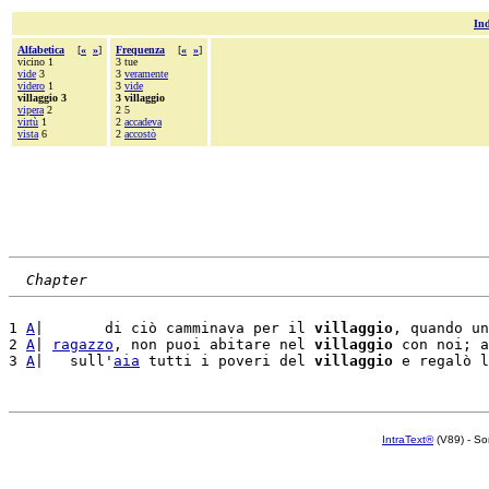
Ind
Alfabetica
[
«
»
]
Frequenza
[
«
»
]
vicino 1
3 tue
vide
3
3
veramente
videro
1
3
vide
villaggio 3
3 villaggio
vipera
2
2 5
virtù
1
2
accadeva
vista
6
2
accostò
Chapter
1 
A
|       di ciò camminava per il 
villaggio
, quando un
2 
A
| 
ragazzo
, non puoi abitare nel 
villaggio
 con noi; a
3 
A
|   sull'
aia
 tutti i poveri del 
villaggio
 e regalò l
IntraText®
(V89) - So