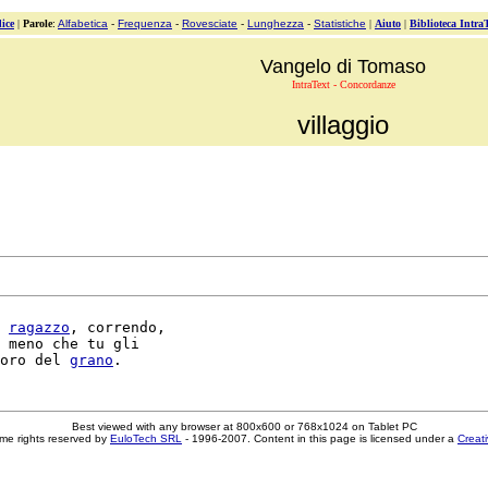
ice
|
Parole
:
Alfabetica
-
Frequenza
-
Rovesciate
-
Lunghezza
-
Statistiche
|
Aiuto
|
Biblioteca Intra
Vangelo di Tomaso
IntraText - Concordanze
villaggio
 
ragazzo
, correndo,

 meno che tu gli

oro del 
grano
Best viewed with any browser at 800x600 or 768x1024 on Tablet PC
me rights reserved by
EuloTech SRL
- 1996-2007. Content in this page is licensed under a
Creat