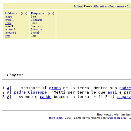
Indice
|
Parole
:
Alfabetica
-
Frequenza
-
Ro
Alfabetica
[
«
»
]
Frequenza
[
«
»
]
tempo
4
3 sei
tenera
1
3
sguardo
tenere
1
3 tali
terra 3
3 terra
terrazza
3
3
terrazza
terrestre
1
3
tornò
terzo
1
3 tra
Chapter
1 
A
|    seminare il 
grano
 nella 
terra
. Mentre suo 
padre
2 
A
| 
padre
Giuseppe
: "Metti per 
terra
 le due 
assi
 e par
3 
A
|   svenne e 
cadde
 bocconi a 
terra
. ~[4] E il 
ragazz
Best viewed with any br
IntraText®
(V89) - Some rights reserved by
EuloTech SRL
- 1