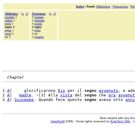
Indice
|
Parole
:
Alfabetica
-
Frequenza
-
Ro
Alfabetica
[
«
»
]
Frequenza
[
«
»
]
secondo
2
3
risanato
seduto
1
3
sapienza
segni
1
3
scuola
segno 3
3 segno
segue
1
3
seguì
seguì
3
3 sei
sei 3
3
sguardo
Chapter
1 
A
|     glorificarono 
Dio
 per il 
segno
avvenuto
, e ado
2 
A
|   
madre
. ~[3] Alla 
vista
 del 
segno
 che 
era
avvenut
3 
A
| 
Giuseppe
. Quando fece questo 
segno
 aveva otto 
anni
Best viewed with any br
IntraText®
(V89) - Some rights reserved by
EuloTech SRL
- 1