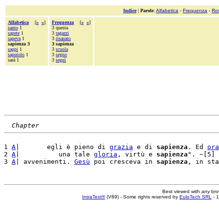
Indice
|
Parole
:
Alfabetica
-
Frequenza
-
Ro
Alfabetica
[
«
»
]
Frequenza
[
«
»
]
santo
1
3 questa
sapete
1
3
ragazzi
sapeva
1
3
risanato
sapienza 3
3 sapienza
sappi
1
3
scuola
saputolo
1
3
segno
sarà 1
3
seguì
Chapter
1 
A
|       egli è pieno di 
grazia
 e di 
sapienza
. Ed 
ora
2 
A
|          una tale 
gloria
, virtù e 
sapienza
". ~[5] 
3 
A
| avvenimenti. 
Gesù
 poi cresceva in 
sapienza
, in sta
Best viewed with any br
IntraText®
(V89) - Some rights reserved by
EuloTech SRL
- 1