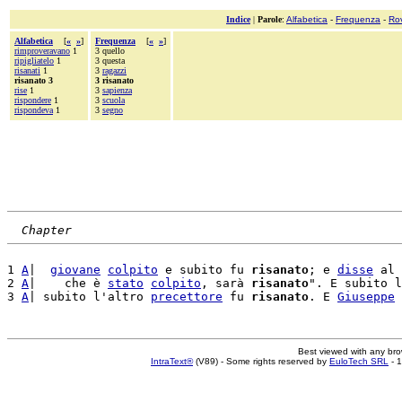
Indice
|
Parole
:
Alfabetica
-
Frequenza
-
Ro
Alfabetica
[
«
»
]
Frequenza
[
«
»
]
rimproveravano
1
3 quello
ripigliatelo
1
3 questa
risanati
1
3
ragazzi
risanato 3
3 risanato
rise
1
3
sapienza
rispondere
1
3
scuola
rispondeva
1
3
segno
Chapter
1 
A
|  
giovane
colpito
 e subito fu 
risanato
; e 
disse
 al 
2 
A
|    che è 
stato
colpito
, sarà 
risanato
". E subito l
3 
A
| subito l'altro 
precettore
 fu 
risanato
. E 
Giuseppe
Best viewed with any br
IntraText®
(V89) - Some rights reserved by
EuloTech SRL
- 1