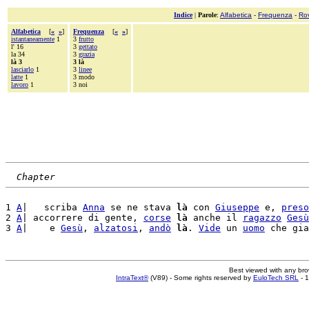
Indice
|
Parole
:
Alfabetica
-
Frequenza
-
Ro
Alfabetica
[
«
»
]
Frequenza
[
«
»
]
istantaneamente
1
3
frutto
l' 16
3
gettato
la 34
3
grazia
là 3
3 là
lasciarlo
1
3
linee
latte
1
3 modo
lavoro
1
3 noi
Chapter
1 
A
|   scriba 
Anna
 se ne stava 
là
 con 
Giuseppe
 e, 
preso
2 
A
| accorrere di gente, 
corse
là
 anche il 
ragazzo
Gesù
3 
A
|    e 
Gesù
, 
alzatosi
, 
andò
là
. 
Vide
 un 
uomo
Best viewed with any br
IntraText®
(V89) - Some rights reserved by
EuloTech SRL
- 1