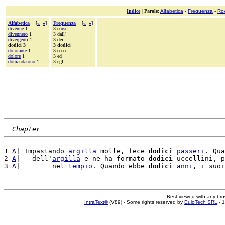
Indice
|
Parole
:
Alfabetica
-
Frequenza
-
Ro
Alfabetica
[
«
»
]
Frequenza
[
«
»
]
divenne
1
3
corse
divennero
1
3 dall'
divergenti
1
3 dei
dodici 3
3 dodici
dolorante
1
3 ecco
dolore
1
3 ed
domandarono
1
3 egli
Chapter
1 
A
| Impastando 
argilla
 molle, fece 
dodici
passeri
. Qua
2 
A
|   dell'
argilla
 e ne ha formato 
dodici
 uccellini, p
3 
A
|        nel 
tempio
. Quando ebbe 
dodici
anni
, i suoi
Best viewed with any br
IntraText®
(V89) - Some rights reserved by
EuloTech SRL
- 1