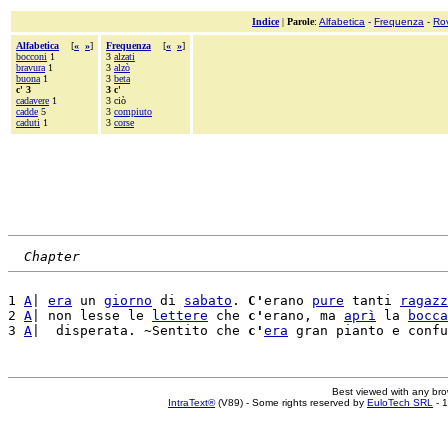
Indice
|
Parole
:
Alfabetica
-
Frequenza
-
Ro
Alfabetica
[
«
»
]
Frequenza
[
«
»
]
bocconi
1
3
alzati
bravura
1
3
alzò
buona
1
3
beta
c' 3
3 c'
cadavere
1
3 ciò
cadde
5
3
compiuto
caduti
1
3
corse
Chapter
1 
A
| 
era
 un 
giorno
 di 
sabato
. 
C'
erano 
pure
 tanti 
ragazz
2 
A
| non lesse le 
lettere
 che 
c'
erano, ma 
aprì
 la 
bocca
3 
A
|  disperata. ~Sentito che 
c'
era
Best viewed with any br
IntraText®
(V89) - Some rights reserved by
EuloTech SRL
- 1