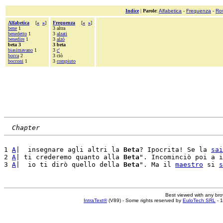
Indice
|
Parole
:
Alfabetica
-
Frequenza
-
Ro
Alfabetica
[
«
»
]
Frequenza
[
«
»
]
bene
1
3 altra
benedetto
1
3
alzati
benedire
1
3
alzò
beta 3
3 beta
biasimavano
1
3
c'
bocca
2
3 ciò
bocconi
1
3
compiuto
Chapter
1 
A
|  insegnare agli altri la 
Beta
? Ipocrita! Se la 
sai
2 
A
| ti crederemo quanto alla 
Beta
". Incominciò poi a i
3 
A
|  io ti dirò quello della 
Beta
". Ma il 
maestro
 si 
s
Best viewed with any br
IntraText®
(V89) - Some rights reserved by
EuloTech SRL
- 1