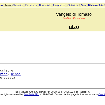
ice
|
Parole
:
Alfabetica
-
Frequenza
-
Rovesciate
-
Lunghezza
-
Statistiche
|
Aiuto
|
Biblioteca Intra
Vangelo di Tomaso
IntraText - Concordanze
alzò
cchio e

rise
. 
Disse
Best viewed with any browser at 800x600 or 768x1024 on Tablet PC
me rights reserved by
EuloTech SRL
- 1996-2007. Content in this page is licensed under a
Creat