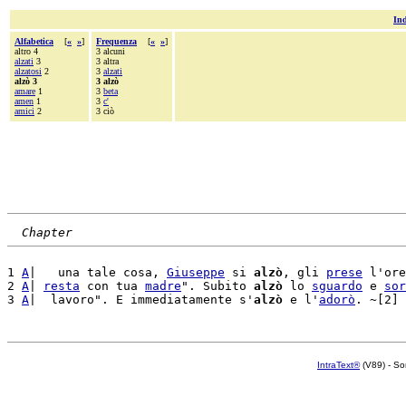
Ind
Alfabetica
[
«
»
]
Frequenza
[
«
»
]
altro 4
3 alcuni
alzati
3
3 altra
alzatosi
2
3
alzati
alzò 3
3 alzò
amare
1
3
beta
amen
1
3
c'
amici
2
3 ciò
Chapter
1 
A
|   una tale cosa, 
Giuseppe
 si 
alzò
, gli 
prese
 l'ore
2 
A
| 
resta
 con tua 
madre
". Subito 
alzò
 lo 
sguardo
 e 
sor
3 
A
|  lavoro". E immediatamente s'
alzò
 e l'
adorò
IntraText®
(V89) - So