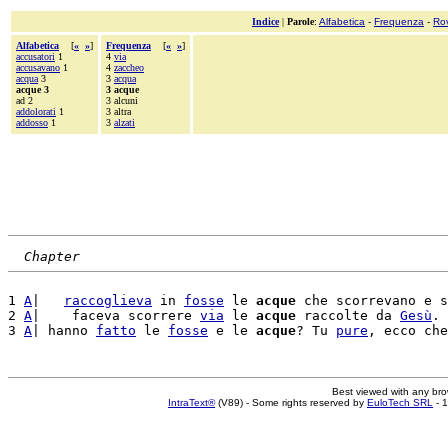
Indice
|
Parole
:
Alfabetica
-
Frequenza
-
Ro
Alfabetica
[
«
»
]
Frequenza
[
«
»
]
accusatori
1
4
via
accusavano
1
4
zaccheo
acqua
3
3
acqua
acque 3
3 acque
ad 2
3 alcuni
addolorati
1
3 altra
addosso
1
3
alzati
Chapter
1 
A
|   
raccoglieva
 in 
fosse
 le 
acque
 che scorrevano e s
2 
A
|    faceva scorrere 
via
 le 
acque
 raccolte da 
Gesù
. 
3 
A
| hanno 
fatto
 le 
fosse
 e le 
acque
? Tu 
pure
Best viewed with any br
IntraText®
(V89) - Some rights reserved by
EuloTech SRL
- 1