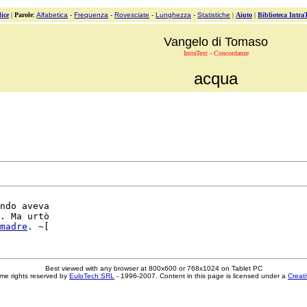
ice
|
Parole
:
Alfabetica
-
Frequenza
-
Rovesciate
-
Lunghezza
-
Statistiche
|
Aiuto
|
Biblioteca Intra
Vangelo di Tomaso
IntraText - Concordanze
acqua
ndo aveva

. Ma urtò

madre
Best viewed with any browser at 800x600 or 768x1024 on Tablet PC
me rights reserved by
EuloTech SRL
- 1996-2007. Content in this page is licensed under a
Creat