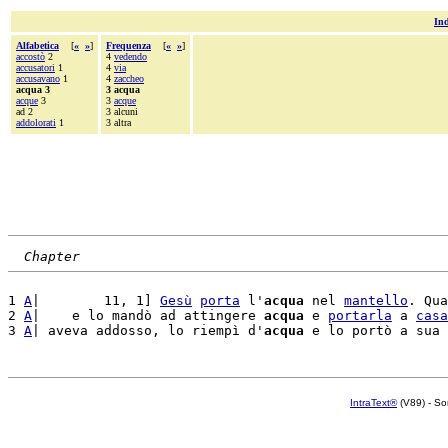
Ind
Alfabetica
[
«
»
]
Frequenza
[
«
»
]
accostò
2
4
vedendo
accusatori
1
4
via
accusavano
1
4
zaccheo
acqua 3
3 acqua
acque
3
3
acque
ad 2
3 alcuni
addolorati
1
3 altra
Chapter
1 
A
|        11, 1] 
Gesù
porta
 l'
acqua
 nel 
mantello
. Qua
2 
A
|    e lo mandò ad attingere 
acqua
 e 
portarla
 a 
casa
3 
A
| aveva addosso, lo riempì d'
acqua
 e lo portò a sua 
IntraText®
(V89) - So