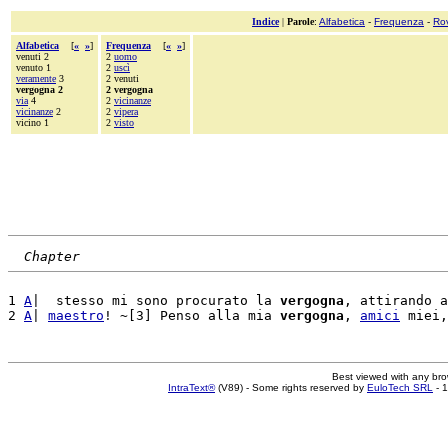
Indice
|
Parole
:
Alfabetica
-
Frequenza
-
Ro
Alfabetica
[
«
»
]
Frequenza
[
«
»
]
venuti 2
2
uomo
venuto 1
2
uscì
veramente
3
2 venuti
vergogna 2
2 vergogna
via
4
2
vicinanze
vicinanze
2
2
vipera
vicino 1
2
visto
Chapter
1 
A
|  stesso mi sono procurato la 
vergogna
, attirando a
2 
A
| 
maestro
! ~[3] Penso alla mia 
vergogna
, 
amici
Best viewed with any br
IntraText®
(V89) - Some rights reserved by
EuloTech SRL
- 1