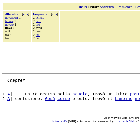
Indice
|
Parole
:
Alfabetica
-
Frequenza
-
Ro
Alfabetica
[
«
»
]
Frequenza
[
«
»
]
trovandosi
1
2
tempio
trovare
1
2
tetto
trovato
1
2
tirò
trovò 2
2 trovò
tu 8
2 tutta
tua 4
2
udì
tue 3
2 un'
Chapter
1 
A
|     Entrò deciso nella 
scuola
, 
trovò
 un libro 
post
2 
A
| confusione, 
Gesù
corse
 presto: 
trovò
 il 
bambino
mo
Best viewed with any br
IntraText®
(V89) - Some rights reserved by
EuloTech SRL
- 1