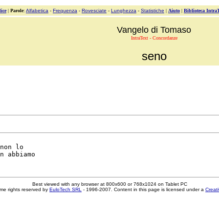
ice
|
Parole
:
Alfabetica
-
Frequenza
-
Rovesciate
-
Lunghezza
-
Statistiche
|
Aiuto
|
Biblioteca Intra
Vangelo di Tomaso
IntraText - Concordanze
seno
non lo

Best viewed with any browser at 800x600 or 768x1024 on Tablet PC
me rights reserved by
EuloTech SRL
- 1996-2007. Content in this page is licensed under a
Creat