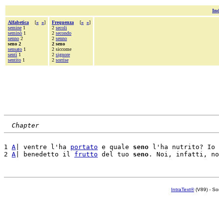
Ind
Alfabetica
[
«
»
]
Frequenza
[
«
»
]
semine
1
2
secoli
seminò
1
2
secondo
senno
2
2
senno
seno 2
2 seno
sensato
1
2 siccome
sentì
1
2
signore
sentito
1
2
sorrise
Chapter
1 
A
| ventre l'ha 
portato
 e quale 
seno
 l'ha nutrito? Io 
2 
A
| benedetto il 
frutto
 del tuo 
seno
IntraText®
(V89) - So