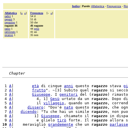
Indice
|
Parole
:
Alfabetica
-
Frequenza
-
Ro
Alfabetica
[
«
»
]
Frequenza
[
«
»
]
radici
1
54 il
ragazzi
3
51 di
ragazzino
1
50 che
ragazzo 46
46 ragazzo
ramo
1
44
gesù
rattristato
1
41 un
recatosi
1
35 non
Chapter
 1 
A
|        
età
 di cinque 
anni
 questo 
ragazzo
 stava 
gi
 2 
A
|        
frutto
". ~[3] Subito quel 
ragazzo
 si seccò
 3 
A
|        
Giuseppe
. I 
genitori
 del (
ragazzo
) rimasto
 4 
A
|          4, 1] 
Gesù
 urtato da un 
ragazzo
. Dopo di
 5 
A
|          il 
villaggio
, quando un 
ragazzo
, corrend
 6 
A
|      
dissero
: "Dov'è 
nato
 questo 
ragazzo
, che ogn
 7 
A
|   
dicendo
: "Tu che hai un simile 
ragazzo
, non puo
 8 
A
|         1] 
Giuseppe
, chiamato il 
ragazzo
 in dispa
 9 
A
|          e glielo 
tirò
 forte. Il 
ragazzo
 allora s
10
A
|    meravigliò 
grandemente
 che un 
ragazzo
parlasse