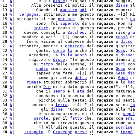
11 
A
|          e gli 
disse
: "Tu hai un 
ragazzo
 saggio, 
12 
A
|       Alla presenza di molti, il 
ragazzo
disse
 al
13 
A
|         Quando il 
maestro
udì
 il 
ragazzo
 esporre 
14 
A
|  
vergogna
, attirando a me questo 
ragazzo
. ~[2] Ri
15 
A
| spiegarmi il suo 
parlare
. Questo 
ragazzo
 non è 
na
16 
A
|         sono, fui 
superato
 da un 
ragazzo
. Non mi 
17 
A
|        
morire
, a causa di questo 
ragazzo
, perché 
18 
A
|    davano consigli a 
Zaccheo
, il 
ragazzo
 rise 
gra
19 
A
|   mandato a voi". ~[2] Quando il 
ragazzo
cessò
 di
20
A
|     fermò vicino al cadavere del 
ragazzo
 e 
disse
 
21 
A
|  attoniti, mentre i 
genitori
 del 
ragazzo
 glorific
22 
A
|         gente, 
corse
là
 anche il 
ragazzo
Gesù
. Si
23 
A
|      accaduto, la 
folla
adorò
 il 
ragazzo
 e 
disse
:
24 
A
|      ragazzo e 
disse
: "In questo 
ragazzo
 dimora 
v
25 
A
|        al 
tempo
 delle semine, il 
ragazzo
uscì
 con
26 
A
|         
padre
 seminava, anche il 
ragazzo
Gesù
 sem
27 
A
|         sapeva che fare. ~[2] Il 
ragazzo
Gesù
dis
28 
A
|          come gli aveva 
detto
 il 
ragazzo
: 
Gesù
 si
29 
A
|     
rimase
 stupito: abbracciò il 
ragazzo
 e lo 
bac
30
A
|     perché 
Dio
 mi ha dato questo 
ragazzo
!". ~[14,
31 
A
|         che il 
senno
 e l'
età
 del 
ragazzo
 maturava
32 
A
|         conosceva la bravura del 
ragazzo
 e aveva 
33 
A
|          picchiò sulla testa: il 
ragazzo
 si sentì
34 
A
|       bocconi a 
terra
. ~[4] E il 
ragazzo
 se ne 
to
35 
A
|           gli 
disse
: "Conduci il 
ragazzo
 alla mia
36 
A
|          e preoccupazione, ma il 
ragazzo
 lo 
seguì
37 
A
|        
parole
, per il 
fatto
 che, 
ragazzo
 com'
era
,
38 
A
|        che io ho ricevuto questo 
ragazzo
 come uno
39 
A
|          4] All'udire questo, il 
ragazzo
sorrise
 
40
A
|    
risanato
. E 
Giuseppe
prese
 il 
ragazzo
 e 
tornò
 