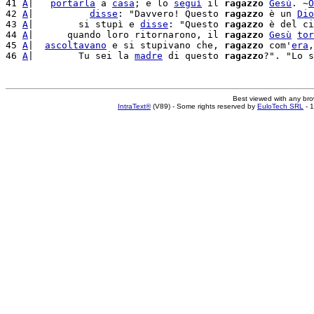
41 
A
|   
portarla
 a 
casa
; e lo 
seguì
 il 
ragazzo
Gesù
. ~
O
42 
A
|          
disse
: "Davvero! Questo 
ragazzo
 è un 
Dio
43 
A
|        si stupì e 
disse
: "Questo 
ragazzo
 è del ci
44 
A
|      quando loro ritornarono, il 
ragazzo
Gesù
tor
45 
A
|  
ascoltavano
 e si stupivano che, 
ragazzo
 com'
era
,
46 
A
|        Tu sei la 
madre
 di questo 
ragazzo
?". "Lo s
Best viewed with any br
IntraText®
(V89) - Some rights reserved by
EuloTech SRL
- 1