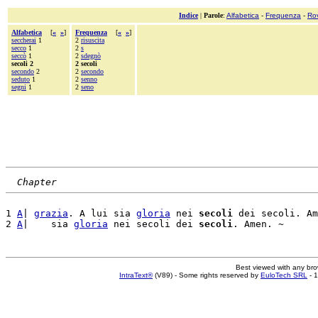
Indice
|
Parole
:
Alfabetica
-
Frequenza
-
Ro
Alfabetica
[
«
»
]
Frequenza
[
«
»
]
seccherai
1
2
risuscita
secco
1
2
s
seccò
1
2
sdegnò
secoli 2
2 secoli
secondo
2
2
secondo
seduto
1
2
senno
segni
1
2
seno
Chapter
1 
A
| 
grazia
. A lui sia 
gloria
 nei 
secoli
 dei secoli. Am
2 
A
|    sia 
gloria
 nei secoli dei 
secoli
Best viewed with any br
IntraText®
(V89) - Some rights reserved by
EuloTech SRL
- 1