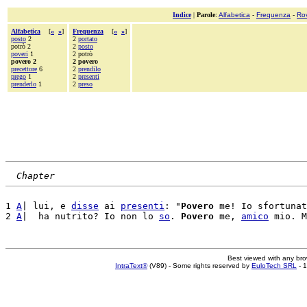
Indice
|
Parole
:
Alfabetica
-
Frequenza
-
Ro
Alfabetica
[
«
»
]
Frequenza
[
«
»
]
posto
2
2
portato
potrò 2
2
posto
poveri
1
2 potrò
povero 2
2 povero
precettore
6
2
prendilo
prego
1
2
presenti
prenderlo
1
2
preso
Chapter
1 
A
| lui, e 
disse
 ai 
presenti
: "
Povero
 me! Io sfortunat
2 
A
|  ha nutrito? Io non lo 
so
. 
Povero
 me, 
amico
Best viewed with any br
IntraText®
(V89) - Some rights reserved by
EuloTech SRL
- 1