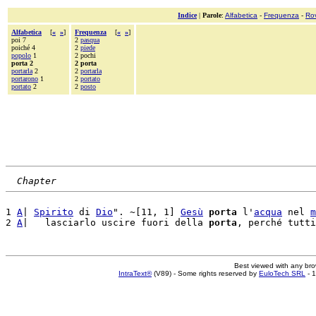
Indice
|
Parole
:
Alfabetica
-
Frequenza
-
Ro
Alfabetica
[
«
»
]
Frequenza
[
«
»
]
poi 7
2
pasqua
poiché 4
2
piede
popolo
1
2 pochi
porta 2
2 porta
portarla
2
2
portarla
portarono
1
2
portato
portato
2
2
posto
Chapter
1 
A
| 
Spirito
 di 
Dio
". ~[11, 1] 
Gesù
porta
 l'
acqua
 nel 
m
2 
A
|   lasciarlo uscire fuori della 
porta
Best viewed with any br
IntraText®
(V89) - Some rights reserved by
EuloTech SRL
- 1