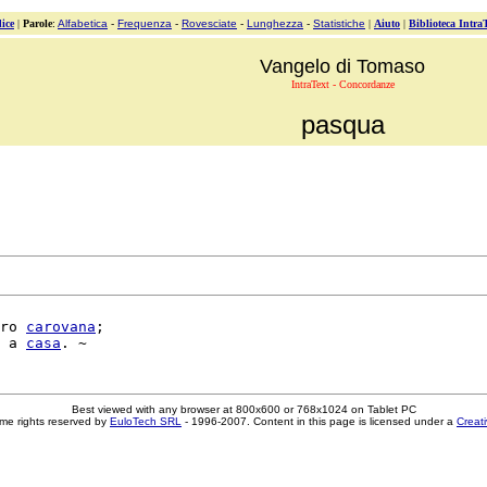
ice
|
Parole
:
Alfabetica
-
Frequenza
-
Rovesciate
-
Lunghezza
-
Statistiche
|
Aiuto
|
Biblioteca Intra
Vangelo di Tomaso
IntraText - Concordanze
pasqua
ro 
carovana
;

 a 
casa
Best viewed with any browser at 800x600 or 768x1024 on Tablet PC
me rights reserved by
EuloTech SRL
- 1996-2007. Content in this page is licensed under a
Creat