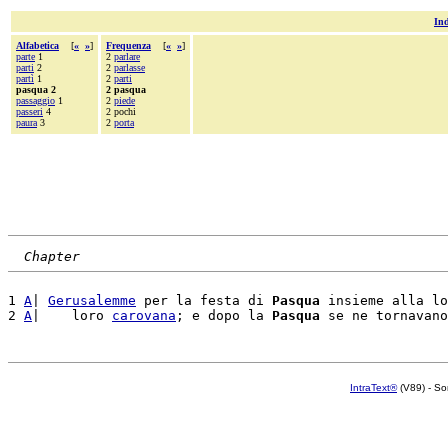
Ind
Alfabetica
[
«
»
]
Frequenza
[
«
»
]
parte
1
2
parlare
parti
2
2
parlasse
partì
1
2
parti
pasqua 2
2 pasqua
passaggio
1
2
piede
passeri
4
2 pochi
paura
3
2
porta
Chapter
1 
A
| 
Gerusalemme
 per la festa di 
Pasqua
 insieme alla lo
2 
A
|    loro 
carovana
; e dopo la 
Pasqua
 se ne tornavano
IntraText®
(V89) - So