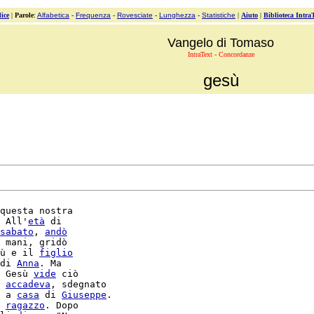
ice
|
Parole
:
Alfabetica
-
Frequenza
-
Rovesciate
-
Lunghezza
-
Statistiche
|
Aiuto
|
Biblioteca Intra
Vangelo di Tomaso
IntraText - Concordanze
gesù
questa nostra

 All'
età
 di

sabato
, 
andò
 mani, gridò

ù e il 
figlio
di 
Anna
. Ma

 Gesù 
vide
 ciò

 
accadeva
, sdegnato

 a 
casa
 di 
Giuseppe
 
ragazzo
. Dopo
