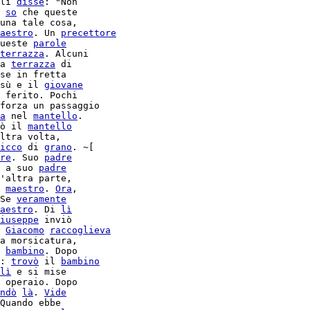
li 
disse
: "Non

 
so
 che queste

una tale cosa,

aestro
. Un 
precettore
ueste 
parole
terrazza
. Alcuni

a 
terrazza
 di

se in fretta

sù e il 
giovane
 ferito. Pochi

forza un passaggio

a
 nel 
mantello
.

ò il 
mantello
ltra volta,

icco
 di 
grano
. ~[

re
. Suo 
padre
 a suo 
padre
'altra parte,

maestro
. 
Ora
Se 
veramente
aestro
. Di 
lì
iuseppe
 inviò

 
Giacomo
raccoglieva
a morsicatura,

 
bambino
. Dopo

: 
trovò
 il 
bambino
lì
 e si mise

 operaio. Dopo

ndò
là
. 
Vide
Quando ebbe
