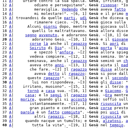
11 
A
|    urtare contro la sua spalla. 
Gesù
, irritato, g
12 
A
|         odiano e perseguitano". 
Gesù
rispose
: "Io
13 
A
|         meraviglia. 
Vedendo
 che 
Gesù
 aveva 
fatto
 
14 
A
|         mi molestare!". ~[6, 1] 
Gesù
 e il primo 
m
15 
A
| trovandosi da quelle 
parti
, 
udì
Gesù
 che diceva q
16 
A
|         rimanere cieco. ~[9, 1] 
Gesù
 gioca sulla 
17 
A
|      Alcuni 
giorni
 dopo, mentre 
Gesù
 giocava sull
18 
A
|        quelli lo maltrattavano. 
Gesù
 allora disce
19 
A
|     
segno
avvenuto
, e adorarono 
Gesù
. ~[10, 1] Ge
20
A
|        adorarono Gesù. ~[10, 1] 
Gesù
 e il 
giovane
21 
A
|       
corse
là
 anche il 
ragazzo
Gesù
. Si 
aprì
 di 
22 
A
|       
Spirito
 di 
Dio
". ~[11, 1] 
Gesù
porta
 l'
acqu
23 
A
|         e spezzò l'
anfora
. ~[2] 
Gesù
 allora spieg
24 
A
|       vedeva compiere. ~[12, 1] 
Gesù
 semina. Un'a
25 
A
|      seminava, anche il 
ragazzo
Gesù
 seminò un 
ch
26 
A
|       aveva otto 
anni
. ~[13, 1] 
Gesù
 aiuta il 
pad
27 
A
|       che fare. ~[2] Il 
ragazzo
Gesù
disse
 allora
28 
A
|         aveva 
detto
 il 
ragazzo
: 
Gesù
 si pose dall
29 
A
|      questo 
ragazzo
!". ~[14, 1] 
Gesù
 e il 
secondo
30
A
|        lui non rispondeva. ~[3] 
Gesù
 gli 
disse
: "
31 
A
|    irritano, muoiono". ~[15, 1] 
Gesù
 e il terzo 
m
32 
A
|      
tornò
 a 
casa
 sua. ~[16, 1] 
Gesù
 e 
Giacomo
. 
G
33 
A
|     
casa
; e lo 
seguì
 il 
ragazzo
Gesù
. ~
Ora
 mentre
34 
A
|   
morire
, quando gli si 
accostò
Gesù
: soffiò sull
35 
A
|       istantaneamente. ~[17, 1] 
Gesù
risuscita
 un
36 
A
|       gran pianto e confusione, 
Gesù
corse
 presto
37 
A
|   
parola
 è un 
fatto
compiuto
". ~
Gesù
 poi 
uscì
 di 
38 
A
|         altri 
ragazzi
. ~[18, 1] 
Gesù
risuscita
 un
39 
A
|     quando nacque un tumulto; e 
Gesù
, 
alzatosi
, 
a
40
A
|        tutta la vita". ~[19, 1] 
Gesù
 nel 
tempio
. 