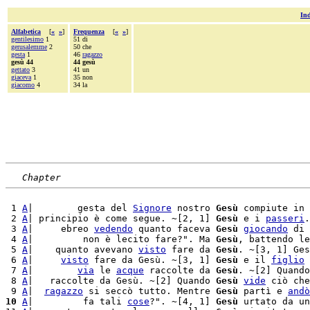
Ind
Alfabetica
[
«
»
]
Frequenza
[
«
»
]
gentilesimo
1
51 di
gerusalemme
2
50 che
gesta
1
46
ragazzo
gesù 44
44 gesù
gettato
3
41 un
giaceva
1
35 non
giacomo
4
34 la
Chapter
 1 
A
|        gesta del 
Signore
 nostro 
Gesù
 compiute in 
 2 
A
| principio è come segue. ~[2, 1] 
Gesù
 e i 
passeri
.
 3 
A
|     ebreo 
vedendo
 quanto faceva 
Gesù
giocando
 di 
 4 
A
|         non è lecito fare?". Ma 
Gesù
, battendo le
 5 
A
|    quanto avevano 
visto
 fare da 
Gesù
. ~[3, 1] Ges
 6 
A
|     
visto
 fare da Gesù. ~[3, 1] 
Gesù
 e il 
figlio
 
 7 
A
|        
via
 le 
acque
 raccolte da 
Gesù
. ~[2] Quando
 8 
A
|   raccolte da Gesù. ~[2] Quando 
Gesù
vide
 ciò che
 9 
A
|  
ragazzo
 si seccò tutto. Mentre 
Gesù
 partì e 
andò
10
A
|         fa tali 
cose
?". ~[4, 1] 
Gesù
 urtato da un