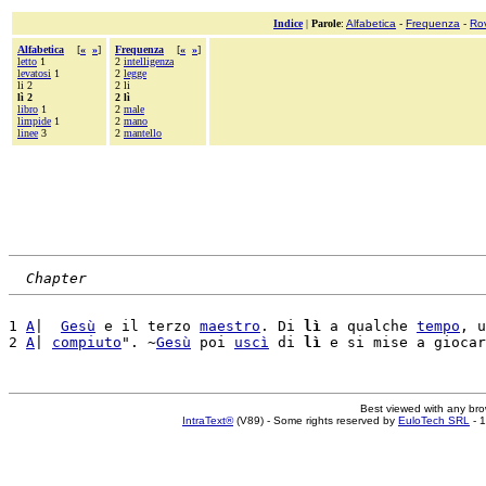
Indice
|
Parole
:
Alfabetica
-
Frequenza
-
Ro
Alfabetica
[
«
»
]
Frequenza
[
«
»
]
letto
1
2
intelligenza
levatosi
1
2
legge
li 2
2 li
lì 2
2 lì
libro
1
2
male
limpide
1
2
mano
linee
3
2
mantello
Chapter
1 
A
|  
Gesù
 e il terzo 
maestro
. Di 
lì
 a qualche 
tempo
, u
2 
A
| 
compiuto
". ~
Gesù
 poi 
uscì
 di 
lì
Best viewed with any br
IntraText®
(V89) - Some rights reserved by
EuloTech SRL
- 1