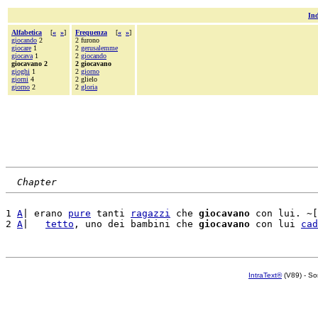
Ind
Alfabetica
[
«
»
]
Frequenza
[
«
»
]
giocando
2
2 furono
giocare
1
2
gerusalemme
giocava
1
2
giocando
giocavano 2
2 giocavano
gioghi
1
2
giorno
giorni
4
2 glielo
giorno
2
2
gloria
Chapter
1 
A
| erano 
pure
 tanti 
ragazzi
 che 
giocavano
 con lui. ~[
2 
A
|   
tetto
, uno dei bambini che 
giocavano
 con lui 
cad
IntraText®
(V89) - So