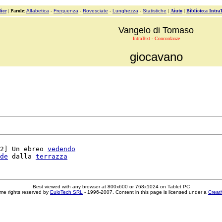
ice
|
Parole
:
Alfabetica
-
Frequenza
-
Rovesciate
-
Lunghezza
-
Statistiche
|
Aiuto
|
Biblioteca Intra
Vangelo di Tomaso
IntraText - Concordanze
giocavano
2] Un ebreo 
vedendo
de
 dalla 
terrazza
Best viewed with any browser at 800x600 or 768x1024 on Tablet PC
me rights reserved by
EuloTech SRL
- 1996-2007. Content in this page is licensed under a
Creat