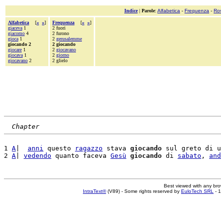
Indice
|
Parole
:
Alfabetica
-
Frequenza
-
Ro
Alfabetica
[
«
»
]
Frequenza
[
«
»
]
giaceva
1
2 fuori
giacomo
4
2 furono
gioca
1
2
gerusalemme
giocando 2
2 giocando
giocare
1
2
giocavano
giocava
1
2
giorno
giocavano
2
2 glielo
Chapter
1 
A
|  
anni
 questo 
ragazzo
 stava 
giocando
 sul greto di u
2 
A
| 
vedendo
 quanto faceva 
Gesù
giocando
 di 
sabato
, 
and
Best viewed with any br
IntraText®
(V89) - Some rights reserved by
EuloTech SRL
- 1