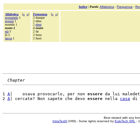
Indice
|
Parole
:
Alfabetica
-
Frequenza
-
Ro
Alfabetica
[
«
»
]
Frequenza
[
«
»
]
esponendo
1
2 dunque
esporre
1
2 ebbe
essendo 1
2
ebrei
essere 2
2 essere
età
3
2 fai
fa 3
2 forse
faccia
1
2 fuori
Chapter
1 
A
|    osava provocarlo, per non 
essere
 da lui maledet
2 
A
| cercate? Non sapete che devo 
essere
 nella 
casa
 di 
Best viewed with any br
IntraText®
(V89) - Some rights reserved by
EuloTech SRL
- 1