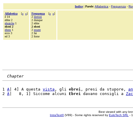
Indice
|
Parole
:
Alfabetica
-
Frequenza
-
Ro
Alfabetica
[
«
»
]
Frequenza
[
«
»
]
è 14
2
dottori
ebbe 2
2 dunque
ebraiche
1
2 ebbe
ebrei 2
2 ebrei
ebreo
1
2
essere
ecco 3
2 fai
ed 3
2 forse
Chapter
1 
A
| 4] A questa 
vista
, gli 
ebrei
, presi da stupore, 
an
2 
A
|   8, 1] Siccome alcuni 
Ebrei
 davano consigli a 
Zac
Best viewed with any br
IntraText®
(V89) - Some rights reserved by
EuloTech SRL
- 1