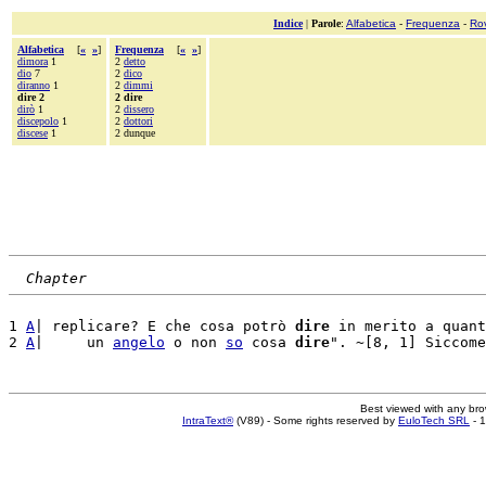
Indice
|
Parole
:
Alfabetica
-
Frequenza
-
Ro
Alfabetica
[
«
»
]
Frequenza
[
«
»
]
dimora
1
2
detto
dio
7
2
dico
diranno
1
2
dimmi
dire 2
2 dire
dirò
1
2
dissero
discepolo
1
2
dottori
discese
1
2 dunque
Chapter
1 
A
| replicare? E che cosa potrò 
dire
 in merito a quant
2 
A
|     un 
angelo
 o non 
so
 cosa 
dire
Best viewed with any br
IntraText®
(V89) - Some rights reserved by
EuloTech SRL
- 1