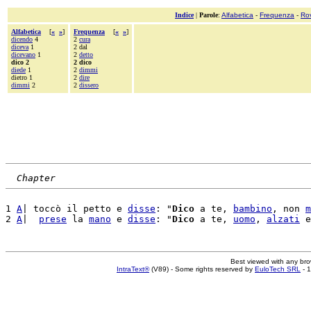
Indice
|
Parole
:
Alfabetica
-
Frequenza
-
Ro
Alfabetica
[
«
»
]
Frequenza
[
«
»
]
dicendo
4
2
cura
diceva
1
2 dal
dicevano
1
2
detto
dico 2
2 dico
diede
1
2
dimmi
dietro 1
2
dire
dimmi
2
2
dissero
Chapter
1 
A
| toccò il petto e 
disse
: "
Dico
 a te, 
bambino
, non 
m
2 
A
|  
prese
 la 
mano
 e 
disse
: "
Dico
 a te, 
uomo
, 
alzati
Best viewed with any br
IntraText®
(V89) - Some rights reserved by
EuloTech SRL
- 1