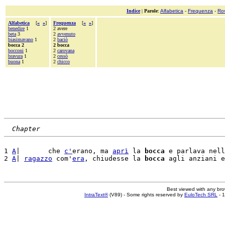
Indice
|
Parole
:
Alfabetica
-
Frequenza
-
Ro
Alfabetica
[
«
»
]
Frequenza
[
«
»
]
benedire
1
2 avere
beta
3
2
avvenuto
biasimavano
1
2
baciò
bocca 2
2 bocca
bocconi
1
2
carovana
bravura
1
2
cessò
buona
1
2
chicco
Chapter
1 
A
|       che 
c'
erano, ma 
aprì
 la 
bocca
 e parlava nell
2 
A
| 
ragazzo
 com'
era
, chiudesse la 
bocca
 agli anziani e
Best viewed with any br
IntraText®
(V89) - Some rights reserved by
EuloTech SRL
- 1