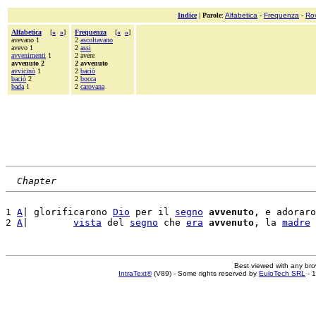
Indice
|
Parole
:
Alfabetica
-
Frequenza
-
Ro
Alfabetica
[
«
»
]
Frequenza
[
«
»
]
avevano 1
2
ascoltavano
avevo 1
2
assi
avvenimenti
1
2 avere
avvenuto 2
2 avvenuto
avvicinò
1
2
baciò
baciò
2
2
bocca
bada
1
2
carovana
Chapter
1 
A
| glorificarono 
Dio
 per il 
segno
avvenuto
, e adoraro
2 
A
|        
vista
 del 
segno
 che 
era
avvenuto
, la 
madre
 
Best viewed with any br
IntraText®
(V89) - Some rights reserved by
EuloTech SRL
- 1