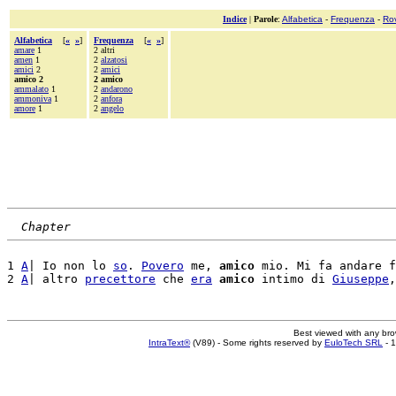
Indice
|
Parole
:
Alfabetica
-
Frequenza
-
Ro
Alfabetica
[
«
»
]
Frequenza
[
«
»
]
amare
1
2 altri
amen
1
2
alzatosi
amici
2
2
amici
amico 2
2 amico
ammalato
1
2
andarono
ammoniva
1
2
anfora
amore
1
2
angelo
Chapter
1 
A
| Io non lo 
so
. 
Povero
 me, 
amico
 mio. Mi fa andare f
2 
A
| altro 
precettore
 che 
era
amico
 intimo di 
Giuseppe
Best viewed with any br
IntraText®
(V89) - Some rights reserved by
EuloTech SRL
- 1