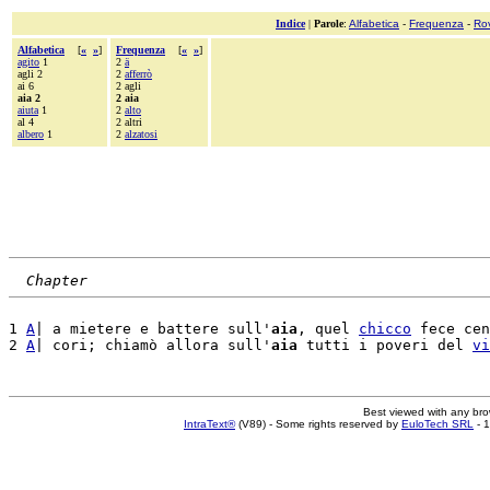
Indice
|
Parole
:
Alfabetica
-
Frequenza
-
Ro
Alfabetica
[
«
»
]
Frequenza
[
«
»
]
agito
1
2
ä
agli 2
2
afferrò
ai 6
2 agli
aia 2
2 aia
aiuta
1
2
alto
al 4
2 altri
albero
1
2
alzatosi
Chapter
1 
A
| a mietere e battere sull'
aia
, quel 
chicco
 fece cen
2 
A
| cori; chiamò allora sull'
aia
 tutti i poveri del 
vi
Best viewed with any br
IntraText®
(V89) - Some rights reserved by
EuloTech SRL
- 1