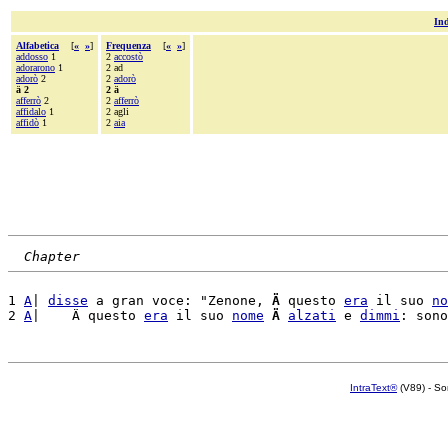
Ind
Alfabetica
[
«
»
]
Frequenza
[
«
»
]
addosso
1
2
accostò
adorarono
1
2 ad
adorò
2
2
adorò
ä 2
2 ä
afferrò
2
2
afferrò
affidalo
1
2 agli
affidò
1
2
aia
Chapter
1 
A
| 
disse
 a gran voce: "Zenone, 
Ä
 questo 
era
 il suo 
no
2 
A
|    Ä questo 
era
 il suo 
nome
Ä
alzati
 e 
dimmi
IntraText®
(V89) - So