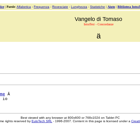
ice
|
Parole
:
Alfabetica
-
Frequenza
-
Rovesciate
-
Lunghezza
-
Statistiche
|
Aiuto
|
Biblioteca Intra
Vangelo di Tomaso
IntraText - Concordanze
ä
me
 Ä

Best viewed with any browser at 800x600 or 768x1024 on Tablet PC
me rights reserved by
EuloTech SRL
- 1996-2007. Content in this page is licensed under a
Creat