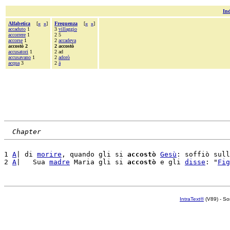
Ind
Alfabetica
[
«
»
]
Frequenza
[
«
»
]
accaduto
1
3
villaggio
accorrere
1
2 5
accorse
1
2
accadeva
accostò 2
2 accostò
accusatori
1
2 ad
accusavano
1
2
adorò
acqua
3
2
ä
Chapter
1 
A
| di 
morire
, quando gli si 
accostò
Gesù
: soffiò sull
2 
A
|   Sua 
madre
 Maria gli si 
accostò
 e gli 
disse
: "
Fig
IntraText®
(V89) - So