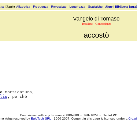
ice
|
Parole
:
Alfabetica
-
Frequenza
-
Rovesciate
-
Lunghezza
-
Statistiche
|
Aiuto
|
Biblioteca Intra
Vangelo di Tomaso
IntraText - Concordanze
accostò
a morsicatura,

lio
Best viewed with any browser at 800x600 or 768x1024 on Tablet PC
me rights reserved by
EuloTech SRL
- 1996-2007. Content in this page is licensed under a
Creat