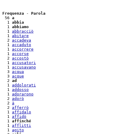
Frequenza
 - 
Parola
 56 
a
  1 
abbia
  1 
abbiamo
  1 
abbracciò
  1 
abitare
  2 
accadeva
  1 
accaduto
  1 
accorrere
  1 
accorse
  2 
accostò
  1 
accusatori
  1 
accusavano
  3 
acqua
  3 
acque
  2 
ad
  1 
addolorati
  1 
addosso
  1 
adorarono
  2 
adorò
  2 
ä
  2 
afferrò
  1 
affidalo
  1 
affidò
  1 
affinché
  1 
afflitti
  1 
agito