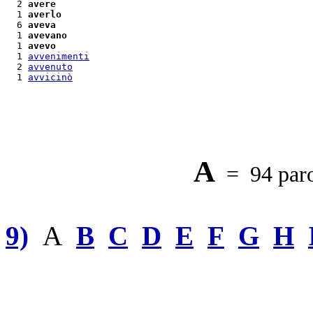
  2 
avere
  1 
averlo
  6 
aveva
  1 
avevano
  1 
avevo
  1 
avvenimenti
  2 
avvenuto
  1 
avvicinò
A
= 94 paro
9)
A
B
C
D
E
F
G
H