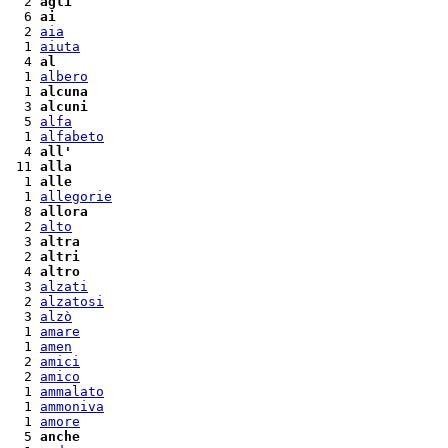
  2 
agli
  6 
ai
  2 
aia
  1 
aiuta
  4 
al
  1 
albero
  1 
alcuna
  3 
alcuni
  5 
alfa
  1 
alfabeto
  4 
all'
 11 
alla
  1 
alle
  1 
allegorie
  8 
allora
  2 
alto
  3 
altra
  2 
altri
  4 
altro
  3 
alzati
  2 
alzatosi
  3 
alzò
  1 
amare
  1 
amen
  2 
amici
  2 
amico
  1 
ammalato
  1 
ammoniva
  1 
amore
  5 
anche