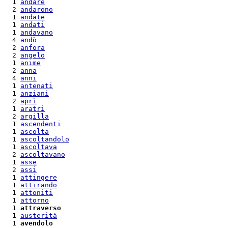
  1 
andare
  2 
andarono
  1 
andate
  1 
andati
  1 
andavano
  4 
andò
  2 
anfora
  2 
angelo
  1 
anime
  2 
anna
  4 
anni
  1 
antenati
  1 
anziani
  2 
aprì
  1 
aratri
  2 
argilla
  1 
ascendenti
  1 
ascolta
  1 
ascoltandolo
  1 
ascoltava
  2 
ascoltavano
  1 
asse
  2 
assi
  1 
attingere
  1 
attirando
  1 
attoniti
  1 
attorno
  1 
attraverso
  1 
austerità
  1 
avendolo