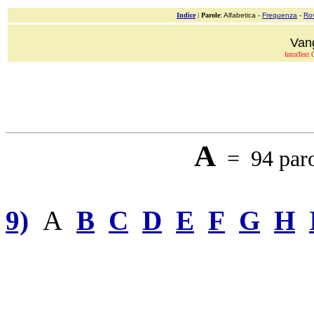
Indice
|
Parole
: Alfabetica -
Frequenza
-
Ro
Van
IntraText C
A
= 94 paro
9)
A
B
C
D
E
F
G
H