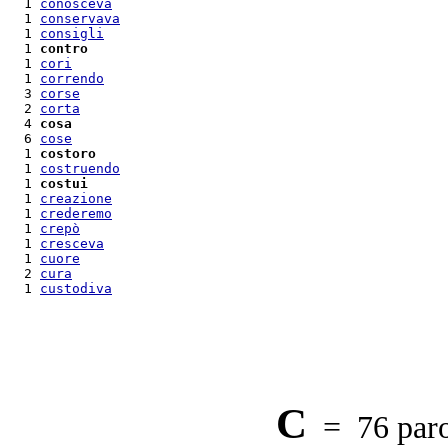
  1 
conosceva
  1 
conservava
  1 
consigli
  1 
contro
  1 
cori
  1 
correndo
  3 
corse
  2 
corta
  4 
cosa
  6 
cose
  1 
costoro
  1 
costruendo
  1 
costui
  1 
creazione
  1 
crederemo
  1 
crepò
  1 
cresceva
  1 
cuore
  2 
cura
  1 
custodiva
C
= 76 paro