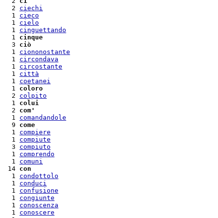
  2 
ci
  2 
ciechi
  1 
cieco
  1 
cielo
  1 
cinguettando
  1 
cinque
  3 
ciò
  1 
ciononostante
  1 
circondava
  1 
circostante
  1 
città
  1 
coetanei
  1 
coloro
  2 
colpito
  1 
colui
  2 
com'
  1 
comandandole
  9 
come
  1 
compiere
  1 
compiute
  3 
compiuto
  1 
comprendo
  1 
comuni
 14 
con
  1 
condottolo
  1 
conduci
  1 
confusione
  1 
congiunte
  1 
conoscenza
  1 
conoscere