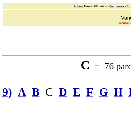
Indice
|
Parole
: Alfabetica -
Frequenza
-
Ro
Van
IntraText C
C
= 76 paro
9)
A
B
C
D
E
F
G
H