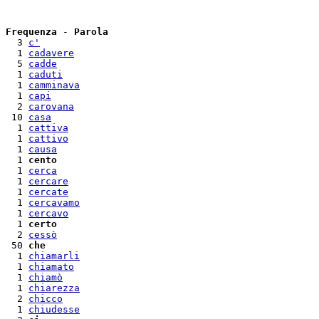
Frequenza
 - 
Parola
  3 
c'
  1 
cadavere
  5 
cadde
  1 
caduti
  1 
camminava
  1 
capi
  2 
carovana
 10 
casa
  1 
cattiva
  1 
cattivo
  1 
causa
  1 
cento
  1 
cerca
  1 
cercare
  1 
cercate
  1 
cercavamo
  1 
cercavo
  1 
certo
  2 
cessò
 50 
che
  1 
chiamarli
  1 
chiamato
  1 
chiamò
  1 
chiarezza
  2 
chicco
  1 
chiudesse