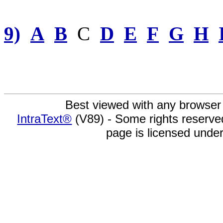
9)
A
B
C
D
E
F
G
H
Best viewed with any browser
IntraText®
(V89) - Some rights reserv
page is licensed unde