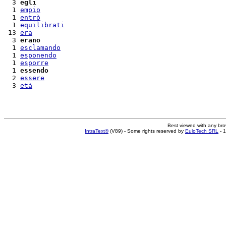
  3 
egli
  1 
empio
  1 
entrò
  1 
equilibrati
 13 
era
  3 
erano
  1 
esclamando
  1 
esponendo
  1 
esporre
  1 
essendo
  2 
essere
  3 
età
Best viewed with any br
IntraText®
(V89) - Some rights reserved by
EuloTech SRL
- 1