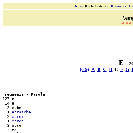
Indice
|
Parole
: Alfabetica -
Frequenza
-
Ro
Van
IntraText C
E
= 20 
(0-9)
A
B
C
D
E
F
G
Frequenza
 - 
Parola
127 
e
 14 
è
  2 
ebbe
  1 
ebraiche
  2 
ebrei
  1 
ebreo
  3 
ecco
  3 
ed