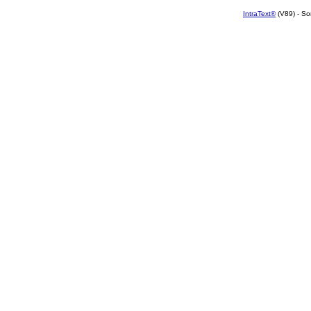
IntraText®
(V89) - So