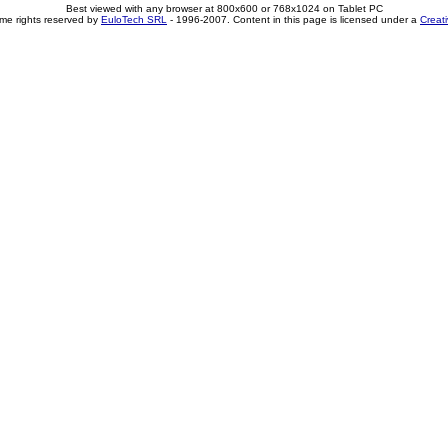
Best viewed with any browser at 800x600 or 768x1024 on Tablet PC
me rights reserved by
EuloTech SRL
- 1996-2007. Content in this page is licensed under a
Creat