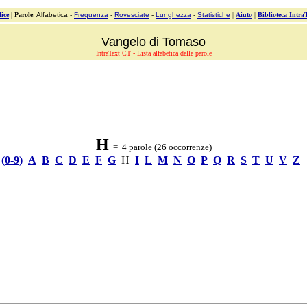
ice
|
Parole
: Alfabetica -
Frequenza
-
Rovesciate
-
Lunghezza
-
Statistiche
|
Aiuto
|
Biblioteca Intra
Vangelo di Tomaso
IntraText CT - Lista alfabetica delle parole
H
= 4 parole (26 occorrenze)
(0-9)
A
B
C
D
E
F
G
H
I
L
M
N
O
P
Q
R
S
T
U
V
Z